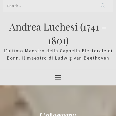
Skip
Search
to
for:
content
Andrea Luchesi (1741 –
1801)
L'ultimo Maestro della Cappella Elettorale di
Bonn. Il maestro di Ludwig van Beethoven
Primary
Menu
Category: