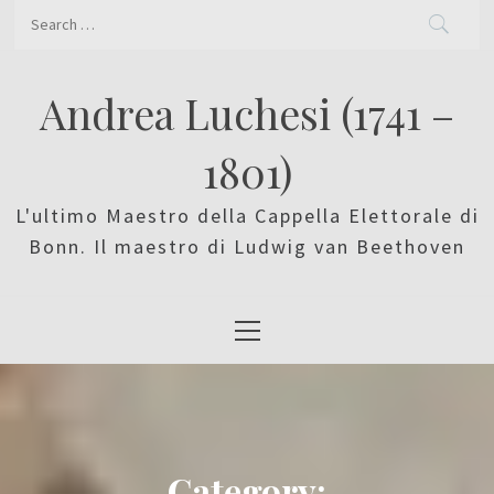
Skip
Search
to
for:
content
Andrea Luchesi (1741 –
1801)
L'ultimo Maestro della Cappella Elettorale di
Bonn. Il maestro di Ludwig van Beethoven
Primary
Menu
Category: