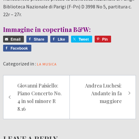
Biblioteca Nazionale di Parigi (F-Pn)
D 3998 No 5, partitura c.
22r – 27r.
Immagine in copertina B&W:
Email
Share
Like
Tweet
Pin
Facebook
Categorized in :
LA MUSICA
Post
Giovanni Paisiello:
Andrea Luchesi:
navigation
Piano Concerto No.
Andante in fa
4 in sol minore R
maggiore
8.16
LEAVE A REPLY