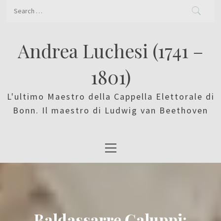
Skip
Search
to
for:
content
Andrea Luchesi (1741 –
1801)
L'ultimo Maestro della Cappella Elettorale di
Bonn. Il maestro di Ludwig van Beethoven
Primary
Menu
Baldassarre Galuppi: