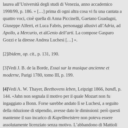
laurea all’Università degli studi di Venezia, anno accademico
1998/99, p. 186. « […] prima di ogni altra cosa vi fu una cantata a
quattro voci, cioè quella di Anna Piccinelli, Gaetano Guadagni,
Giuseppe Alferri, et Luca Fabris, personaggi allusivi all’
Adria
, ad
Apollo
, a
Mercurio
, et al
Genio dell’arti
. La compose Gasparo
Gozzi e la diresse Andrea Luchesi […] ».
[2]
Ibidem, op. cit.
, p. 131, 190.
[3]Vedi J. B. de la Borde,
Essai sur la musique ancienne et
moderne
, Parigi 1780, tomo III, p. 199.
[4]
Vedi A. W. Thayer,
Beethovens leben,
Leipzigt 1866,
band
I, p.
144. «Jahn non segnala il motivo per il quale Mozart non fu
ingaggiato a Bonn. Forse sarebbe andato lì se Luchesi, a seguito
della riduzione di stipendio, avesse dato le dimissioni: però questi
mantenne il suo incarico di
Kapellmeister
e non poteva essere
assolutamente licenziato senza motivo. L’abbandono di Mattioli