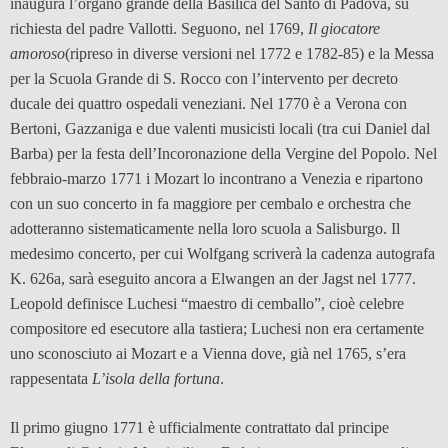
inaugura l’organo grande della Basilica del Santo di Padova, su
richiesta del padre Vallotti. Seguono, nel 1769,
Il giocatore
amoroso
(ripreso in diverse versioni nel 1772 e 1782-85) e la Messa
per la Scuola Grande di S. Rocco con l’intervento per decreto
ducale dei quattro ospedali veneziani. Nel 1770 è a Verona con
Bertoni, Gazzaniga e due valenti musicisti locali (tra cui Daniel dal
Barba) per la festa dell’Incoronazione della Vergine del Popolo. Nel
febbraio-marzo 1771 i Mozart lo incontrano a Venezia e ripartono
con un suo concerto in fa maggiore per cembalo e orchestra che
adotteranno sistematicamente nella loro scuola a Salisburgo. Il
medesimo concerto, per cui Wolfgang scriverà la cadenza autografa
K. 626a, sarà eseguito ancora a Elwangen an der Jagst nel 1777.
Leopold definisce Luchesi “maestro di cemballo”, cioè celebre
compositore ed esecutore alla tastiera; Luchesi non era certamente
uno sconosciuto ai Mozart e a Vienna dove, già nel 1765, s’era
rappesentata
L’isola della fortuna
.
Il primo giugno 1771 è ufficialmente contrattato dal principe