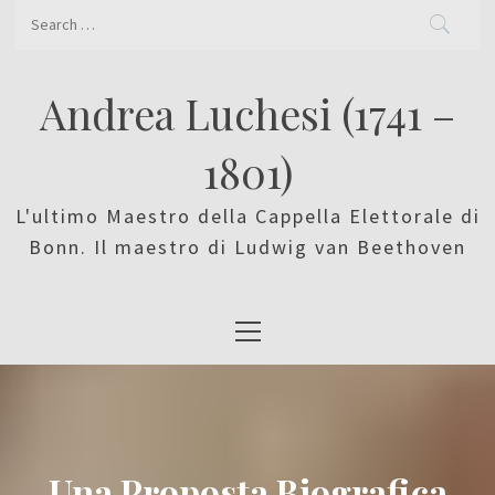
Skip
Search
to
for:
content
Andrea Luchesi (1741 –
1801)
L'ultimo Maestro della Cappella Elettorale di
Bonn. Il maestro di Ludwig van Beethoven
Primary
Menu
Una Proposta Biografica