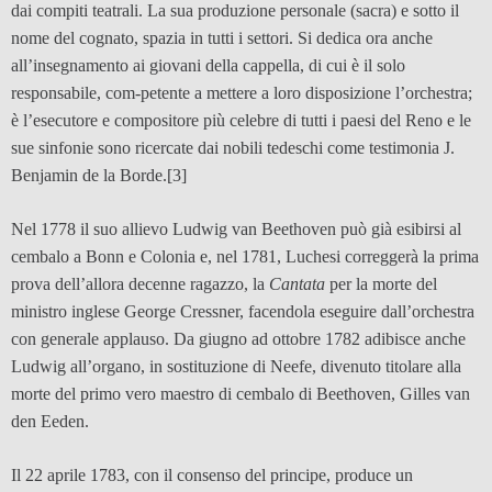
dai compiti teatrali. La sua produzione personale (sacra) e sotto il
nome del cognato, spazia in tutti i settori. Si dedica ora anche
all’insegnamento ai giovani della cappella, di cui è il solo
responsabile, com-petente a mettere a loro disposizione l’orchestra;
è l’esecutore e compositore più celebre di tutti i paesi del Reno e le
sue sinfonie sono ricercate dai nobili tedeschi come testimonia J.
Benjamin de la Borde.
[3]
Nel 1778 il suo allievo Ludwig van Beethoven può già esibirsi al
cembalo a Bonn e Colonia e, nel 1781, Luchesi correggerà la prima
prova dell’allora decenne ragazzo, la
Cantata
per la morte del
ministro inglese George Cressner, facendola eseguire dall’orchestra
con generale applauso. Da giugno ad ottobre 1782 adibisce anche
Ludwig all’organo, in sostituzione di Neefe, divenuto titolare alla
morte del primo vero maestro di cembalo di Beethoven, Gilles van
den Eeden.
Il 22 aprile 1783, con il consenso del principe, produce un