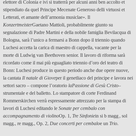
elettore di Colonia e ivi si tratterrà per alcuni anni ben accolto et
stipendiato da quel Principe Mecenate Generoso delli virtuosi et
Letterati, et amante dell’armonia musiclae». Il
Konzertmeister
Gaetano Mattioli, probabilmente giunto su
segnalazione di Padre Martini e della nobile famiglia Bevilacqua di
Bologna, sarà l’unico a fermarsi a Bonn dopo il triennio quando
Luchesi accetta la carica di maestro di cappella, vacante per la
morte di Ludwig van Beethoven senior. Il lavoro di riforma sarà
ricordato come il mai più eguagliato triennio d’oro del teatro di
Bonn: Luchesi produce in questo periodo anche due opere nuove,
la cantata
Il natale di Giove
per il genetliaco del principe e lavora nei
settori sacro – compone l’oratorio
la
Passione di Gesù Cristo
–
strumentale e del balletto. Lo stampatore di corte Ferdinand
Rommerskirchen verrà espressamente attrezzato per la stampa di
lavori di Luchesi editando le
Sonate per cembalo con
accompagnamento di violino
Op. 1,
Tre Sinfonie
in si b magg
, sol
.
magg., re magg., Op. 2,
Due concerti per cembalo
e un
Trio
.