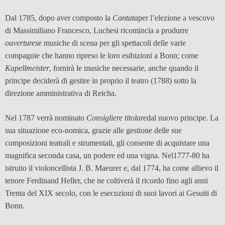
Dal 1785, dopo aver composto la
Cantata
per l’elezione a vescovo
di Massimiliano Francesco, Luchesi ricomincia a produrre
ouvertures
e musiche di scena per gli spettacoli delle varie
compagnie che hanno ripreso le loro esibizioni a Bonn; come
Kapellmeister
, fornirà le musiche necessarie, anche quando il
principe deciderà di gestire in proprio il teatro (1788) sotto la
direzione amministrativa di Reicha.
Nel 1787 verrà nominato
Consigliere titolare
dal nuovo principe. La
sua situazione eco-nomica, grazie alle gestione delle sue
composizioni teatrali e strumentali, gli consente di acquistare una
magnifica seconda casa, un podere ed una vigna. Nel1777-80 ha
istruito il violoncellista J. B. Maeurer e, dal 1774, ha come allievo il
tenore Ferdinand Heller, che ne coltiverà il ricordo fino agli anni
Trenta del XIX secolo, con le esecuzioni di suoi lavori ai Gesuiti di
Bonn.