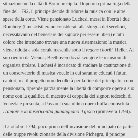
situazione nella città di Bonn precipita. Dopo una prima fuga della
fine del 1792, il principe decide di ridurre la musica con le altre
spese della corte. Viene pensionato Luchesi, messi in libertà i due
Romberg (i musicisti erano considerati alla stregua dei servitori,
necessitavano del benestare del signore per essere liberi) e tutti
coloro che intendano trovare una nuova sistemazione; la musica
viene ridotta a sola corale maschile sotto il
regens chori
F. Heller. Al
suo rientro da Vienna, Beethoven dovrà svolgere le mansioni di
organista titolare. Luchesi è incaricato di studiare la costituzione di
un conservatorio di musica vocale in cui saranno educati i futuri
cantori, ma il progetto non decollerà per la fine del principato; come
pensionato, riprende parzialmente la libertà di comporre opere a suo
nome con la qualifica di maestro di cappella dei signori tedeschi di
Venezia e presenta, a Passau la sua ultima opera buffa conosciuta
L’amore e la misericordia guadagnano il gioco
(primavera 1794).
Il 2 ottobre 1794, poco prima dell’invasione del principato da parte
delle truppe rivolu-zionarie della divisione Pichegru, il principe