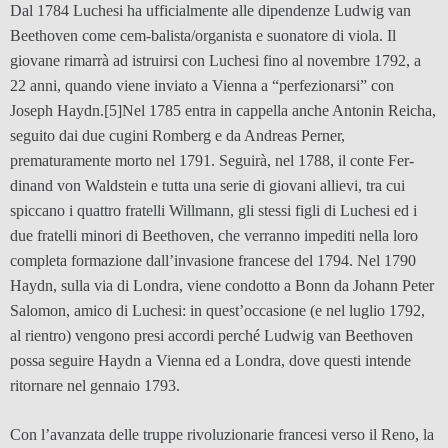
Dal 1784 Luchesi ha ufficialmente alle dipendenze Ludwig van
Beethoven come cem-balista/organista e suonatore di viola. Il
giovane rimarrà ad istruirsi con Luchesi fino al novembre 1792, a
22 anni, quando viene inviato a Vienna a “perfezionarsi” con
Joseph Haydn.
[5]Nel 1785 entra in cappella anche Antonin Reicha,
seguito dai due cugini Romberg e da Andreas Perner,
prematuramente morto nel 1791. Seguirà, nel 1788, il conte Fer-
dinand von Waldstein e tutta una serie di giovani allievi, tra cui
spiccano i quattro fratelli Willmann, gli stessi figli di Luchesi ed i
due fratelli minori di Beethoven, che verranno impediti nella loro
completa formazione dall’invasione francese del 1794. Nel 1790
Haydn, sulla via di Londra, viene condotto a Bonn da Johann Peter
Salomon, amico di Luchesi: in quest’occasione (e nel luglio 1792,
al rientro) vengono presi accordi perché Ludwig van Beethoven
possa seguire Haydn a Vienna ed a Londra, dove questi intende
ritornare nel gennaio 1793.
Con l’avanzata delle truppe rivoluzionarie francesi verso il Reno, la