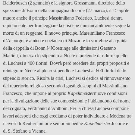
Belderbusch (2 gennaio) e la signora Grossmann, direttrice dello
spezzone di Bonn della compagnia di corte (27 marzo); il 15 aprile
muore anche il principe Massimiliano Federico. Luchesi rientra
rapidamente per fronteggiare la crisi che immancabilmente segue la
morte di un reggente. Il nuovo principe, Massimiliano Francesco
d’Asburgo, è amico e coetaneo di Mozart e lo vorrebbe alla guida
della cappella di Bonn.
[4]Costringe alle dimissioni Gaetano
Mattioli, dimezza lo stipendio a Neefe e pretende di ridurre quello
di Luchesi a 400 fiorini. Dovrà però recedere dai propri propositi e
reintegrare Neefe al pieno stipendio e Luchesi ai 600 fiorini dello
stipendio storico. Risolta la crisi, Luchesi si dedica al rinnovamento
del repertorio religioso secondo i gusti giuseppini di Massimiliano
Francesco, che impone al proprio
Kapellmeister
nuove condizioni
per la divulgazione delle sue composizioni e l’abbandono del nome
del cognato, Ferdinand d’Anthoin. Per la chiesa Luchesi compone
lavori adespoti che oggi crediamo di poter individuare a Modena tra
i lavori di Reutter junior e senior ambedue
Kapellmeister
di corte e
di S. Stefano a Vienna.