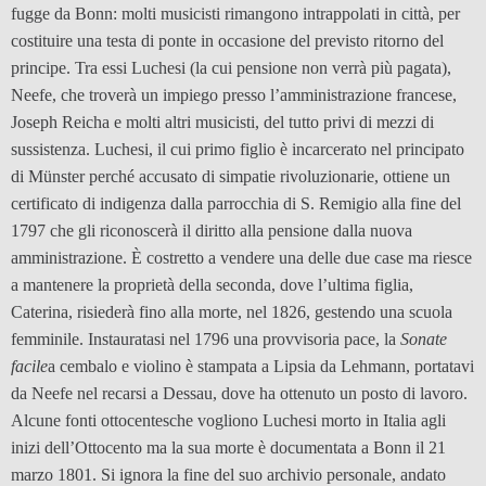
fugge da Bonn: molti musicisti rimangono intrappolati in città, per
costituire una testa di ponte in occasione del previsto ritorno del
principe. Tra essi Luchesi (la cui pensione non verrà più pagata),
Neefe, che troverà un impiego presso l’amministrazione francese,
Joseph Reicha e molti altri musicisti, del tutto privi di mezzi di
sussistenza. Luchesi, il cui primo figlio è incarcerato nel principato
di Münster perché accusato di simpatie rivoluzionarie, ottiene un
certificato di indigenza dalla parrocchia di S. Remigio alla fine del
1797 che gli riconoscerà il diritto alla pensione dalla nuova
amministrazione. È costretto a vendere una delle due case ma riesce
a mantenere la proprietà della seconda, dove l’ultima figlia,
Caterina, risiederà fino alla morte, nel 1826, gestendo una scuola
femminile. Instauratasi nel 1796 una provvisoria pace, la
Sonate
facile
a cembalo e violino è stampata a Lipsia da Lehmann, portatavi
da Neefe nel recarsi a Dessau, dove ha ottenuto un posto di lavoro.
Alcune fonti ottocentesche vogliono Luchesi morto in Italia agli
inizi dell’Ottocento ma la sua morte è documentata a Bonn il 21
marzo 1801. Si ignora la fine del suo archivio personale, andato