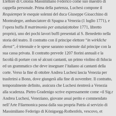
Elettore di Colonia Massimiliano Federico come suo maestro di
cappella personale. Prima della partenza, Luchesi compone il
Requiem
per le esequie solenni del duca Giuseppe Gioacchino di
Montealegre, ambasciatore di Spagna a Venezia (1 luglio 1771), e
l’opera buffa
Il matrimonio per astuzia
(ottobre 1771, libretto
proprio), uno dei pochi lavori buffi presentati al S. Benedetto nella
storia del teatro. Il contratto con il principe elettore “
in wirkliche
dienst”
, è triennale e le spese saranno sostenute dal principe con la
sua cassa privata. Il contratto prevede 1207 fiorini annuali e la
facoltà di portare con sé alcuni cantanti, un primo violino di fiducia
ed un grammatico che deve insegnare l’italiano ai cantanti della
corte. Verso la fine di ottobre Andrea Luchesi lascia Venezia per
trasferirsi a Bonn, dove giungerà alla fine di novembre. Il contratto,
temporalmente definito, assicura che Luchesi rientrerà a Venezia
alla scadenza. Pietro Gradenigo scrive espressamente come «il Sig.r
Andrea Luchesi, Veneziano, giovane assai perito e commendato
nell’Arte Filarmonica passa dalla sua propria Patria al servizio di
Massimiliano Federigo di Königsegg-Rothenfels, vescovo, et