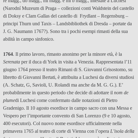
re magg., do magg., mi magg. e mi b magg., intestate a Luchesi
(Narodní Muzeum di Praga – collezioni conti Waldstein del castello
di Doksy e Clam Gallas del castello di Frydlant – Regensburg –
principi Thurn und Taxis – Landsbibliothek di Dresda – portate da
J. G. Naumann 1767?). Sono tra i pochi esempi rimasti della sua
abilità in campo sinfonico.
1764
. Il primo lavoro, rimasto anonimo per la minore età, è la
Serenata
per il duca di York in visita a Venezia. Rappresentata l’11
giugno 1764 presso il teatro Rimani di S. Giovanni Grisostomo, su
libretto di Giovanni Bertati, è attribuita a Luchesi da diversi studiosi
(A. Schatz, G, Savioli, U. Rolandi ma anche da M. G. G.). E’
probabilmente in questo periodo che decide di adottare il
nom de
plume
di Luchesi come confermato dalle notazioni di Pietro
Gradenigo. Il 10 agosto esordisce in campo sacro con una Messa e
Vespero per l’importante convento di San Lorenzo (9 e 10 agosto,
400 esecutori). Col nuovo nome esordisce ufficialmente nella
primavera 1765 al teatro di corte di Vienna con l’opera
L’isola della