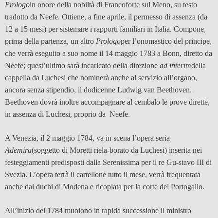
Prologo
in onore della nobiltà di Francoforte sul Meno, su testo
tradotto da Neefe. Ottiene, a fine aprile, il permesso di assenza (da
12 a 15 mesi) per sistemare i rapporti familiari in Italia. Compone,
prima della partenza, un altro
Prologo
per l’onomastico del principe,
che verrà eseguito a suo nome il 14 maggio 1783 a Bonn, diretto da
Neefe; quest’ultimo sarà incaricato della direzione
ad interim
della
cappella da Luchesi che nominerà anche al servizio all’organo,
ancora senza stipendio, il dodicenne Ludwig van Beethoven.
Beethoven dovrà inoltre accompagnare al cembalo le prove dirette,
in assenza di Luchesi, proprio da Neefe.
A Venezia, il 2 maggio 1784, va in scena l’opera seria
Ademira
(soggetto di Moretti riela-borato da Luchesi) inserita nei
festeggiamenti predisposti dalla Serenissima per il re Gu-stavo III di
Svezia. L’opera terrà il cartellone tutto il mese, verrà frequentata
anche dai duchi di Modena e ricopiata per la corte del Portogallo.
All’inizio del 1784 muoiono in rapida successione il ministro