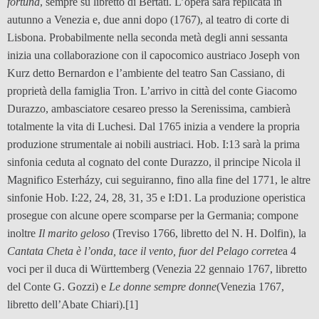
fortuna
, sempre su libretto di Bertati. L’opera sarà replicata in
autunno a Venezia e, due anni dopo (1767), al teatro di corte di
Lisbona. Probabilmente nella seconda metà degli anni sessanta
inizia una collaborazione con il capocomico austriaco Joseph von
Kurz detto Bernardon e l’ambiente del teatro San Cassiano, di
proprietà della famiglia Tron. L’arrivo in città del conte Giacomo
Durazzo, ambasciatore cesareo presso la Serenissima, cambierà
totalmente la vita di Luchesi. Dal 1765 inizia a vendere la propria
produzione strumentale ai nobili austriaci. Hob. I:13 sarà la prima
sinfonia ceduta al cognato del conte Durazzo, il principe Nicola il
Magnifico Esterházy, cui seguiranno, fino alla fine del 1771, le altre
sinfonie Hob. I:22, 24, 28, 31, 35 e I:D1. La produzione operistica
prosegue con alcune opere scomparse per la Germania; compone
inoltre
Il marito geloso
(Treviso 1766, libretto del N. H. Dolfin), la
Cantata Cheta è l’onda, tace il vento, fuor del Pelago correte
a 4
voci per il duca di Württemberg (Venezia 22 gennaio 1767, libretto
del Conte G. Gozzi) e
Le donne sempre donne
(Venezia 1767,
libretto dell’Abate Chiari).
[1]