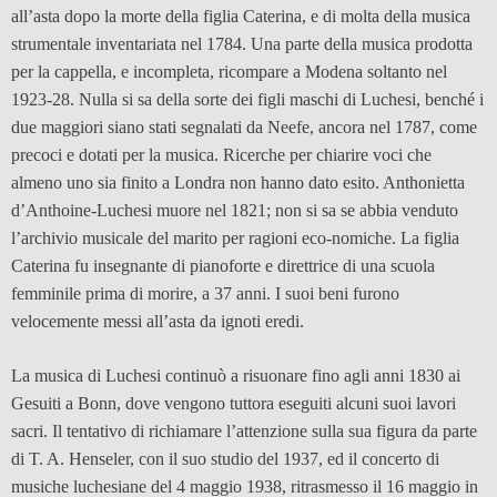
all’asta dopo la morte della figlia Caterina, e di molta della musica
strumentale inventariata nel 1784. Una parte della musica prodotta
per la cappella, e incompleta, ricompare a Modena soltanto nel
1923-28. Nulla si sa della sorte dei figli maschi di Luchesi, benché i
due maggiori siano stati segnalati da Neefe, ancora nel 1787, come
precoci e dotati per la musica. Ricerche per chiarire voci che
almeno uno sia finito a Londra non hanno dato esito. Anthonietta
d’Anthoine-Luchesi muore nel 1821; non si sa se abbia venduto
l’archivio musicale del marito per ragioni eco-nomiche. La figlia
Caterina fu insegnante di pianoforte e direttrice di una scuola
femminile prima di morire, a 37 anni. I suoi beni furono
velocemente messi all’asta da ignoti eredi.
La musica di Luchesi continuò a risuonare fino agli anni 1830 ai
Gesuiti a Bonn, dove vengono tuttora eseguiti alcuni suoi lavori
sacri. Il tentativo di richiamare l’attenzione sulla sua figura da parte
di T. A. Henseler, con il suo studio del 1937, ed il concerto di
musiche luchesiane del 4 maggio 1938, ritrasmesso il 16 maggio in