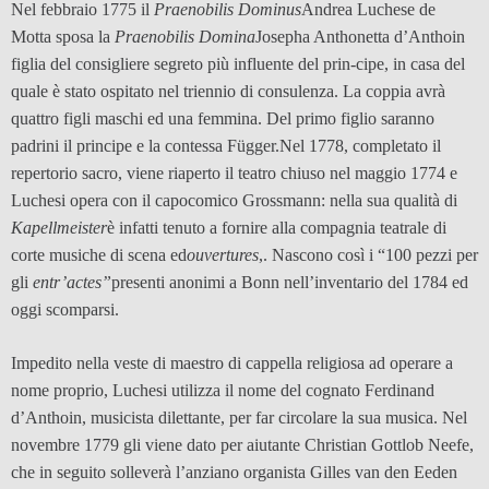
Nel febbraio 1775 il
Praenobilis Dominus
Andrea Luchese de
Motta sposa la
Praenobilis Domina
Josepha Anthonetta d’Anthoin
figlia del consigliere segreto più influente del prin-cipe, in casa del
quale è stato ospitato nel triennio di consulenza. La coppia avrà
quattro figli maschi ed una femmina. Del primo figlio saranno
padrini il principe e la contessa Függer.Nel 1778, completato il
repertorio sacro, viene riaperto il teatro chiuso nel maggio 1774 e
Luchesi opera con il capocomico Grossmann: nella sua qualità di
Kapellmeister
è infatti tenuto a fornire alla compagnia teatrale di
corte musiche di scena ed
ouvertures
,. Nascono così i “100 pezzi per
gli
entr’actes”
presenti anonimi a Bonn nell’inventario del 1784 ed
oggi scomparsi.
Impedito nella veste di maestro di cappella religiosa ad operare a
nome proprio, Luchesi utilizza il nome del cognato Ferdinand
d’Anthoin, musicista dilettante, per far circolare la sua musica. Nel
novembre 1779 gli viene dato per aiutante Christian Gottlob Neefe,
che in seguito solleverà l’anziano organista Gilles van den Eeden