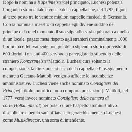
Dopo la nomina a
Kapellmeister
del principato, Luchesi potenzia
l’organico strumentale e vocale della cappella che, nel 1782, figura
al terzo posto tra le ventitre migliori cappelle musicali di Germania.
Con la nomina a maestro di cappella egli diviene suddito del
principe e da quel momento il suo stipendio sarà equiparato a quello
di un locale, pagato metà rispetto agli stranieri (nominalmente 1000
fiorini ma effettivamente non più dello stipendio storico previsto di
600 fiorini; i restanti 400 servono a pareggiare lo stipendio dello
straniero
Konzertmeister
Mattioli). Luchesi cura soltanto la
composizione, la direzione artistica della cappella e l’insegnamento
mentre a Gaetano Mattioli, vengono affidate le incombenze
amministrative. Luchesi viene anche nominato
Consigliere del
Principe
(il titolo, onorifico, non comporta prestazioni). Mattioli, nel
1777, verrà invece nominato
Consigliere della camera di
corte
(
Hofkammerat
) per poter curare l’aspetto amministrativo-
disciplinare e perciò sarà affianacato gerarchicamente a Luchesi
come
Musikdirector
, una sorta di intendente.