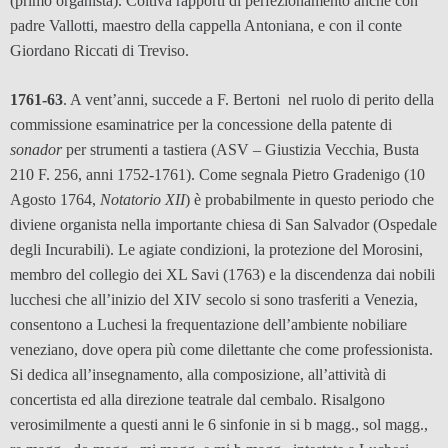
(primo organista). Coltiva rapporti di perfezionamento anche con
padre Vallotti, maestro della cappella Antoniana, e con il conte
Giordano Riccati di Treviso.
1761-63
. A vent’anni, succede a F. Bertoni nel ruolo di perito della
commissione esaminatrice per la concessione della patente di
sonador
per strumenti a tastiera (ASV
– Giustizia Vecchia, Busta
210 F. 256, anni 1752-1761)
. Come segnala Pietro Gradenigo (10
Agosto 1764,
Notatorio XII
) è probabilmente in questo periodo che
diviene organista nella importante chiesa di San Salvador (Ospedale
degli Incurabili).
Le agiate condizioni, la protezione del Morosini,
membro del collegio dei XL Savi (1763) e la discendenza dai nobili
lucchesi che all’inizio del XIV secolo si sono trasferiti a Venezia,
consentono a Luchesi la frequentazione dell’ambiente nobiliare
veneziano, dove opera più come dilettante che come professionista.
Si dedica all’insegnamento, alla composizione, all’attività di
concertista ed alla direzione teatrale dal cembalo. Risalgono
verosimilmente a questi anni le 6 sinfonie in si b magg., sol magg.,